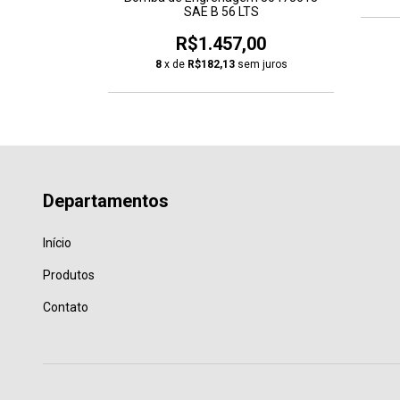
BAR
SAE B 56 LTS
00
R$1.457,00
m juros
8
x de
R$182,13
sem juros
Departamentos
Início
Produtos
Contato