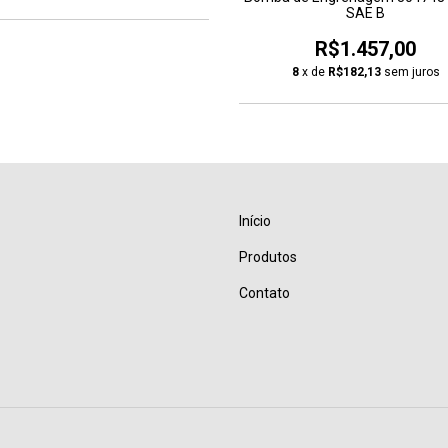
SAE B
R$1.457,00
8
x de
R$182,13
sem juros
Início
Produtos
Contato