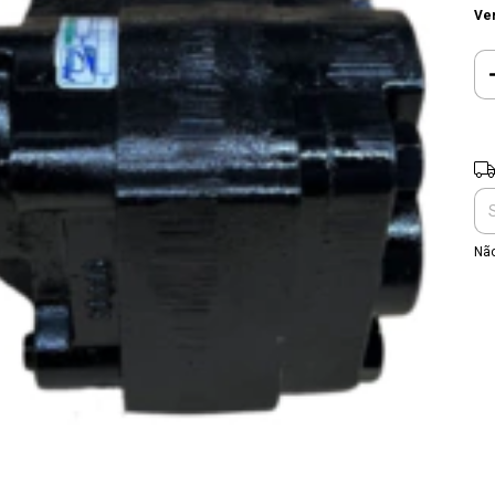
Ver
Ent
Não