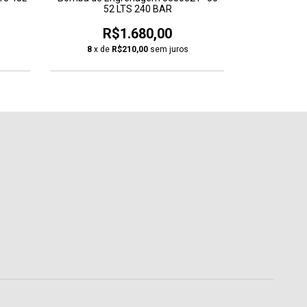
52 LTS 240 BAR
B19339085
R$1.680,00
R
8
x de
R$210,00
sem juros
8
x de