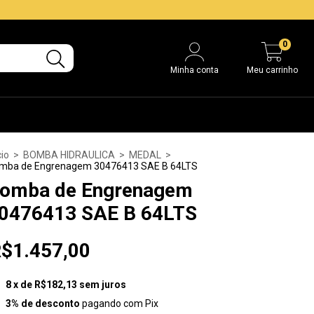
0
Minha conta
Meu carrinho
cio
>
BOMBA HIDRAULICA
>
MEDAL
>
mba de Engrenagem 30476413 SAE B 64LTS
omba de Engrenagem
0476413 SAE B 64LTS
$1.457,00
8
x de
R$182,13
sem juros
3% de desconto
pagando com Pix