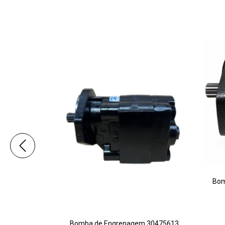
Bom
539094LT 94
Bomba de Engrenagem 30475613