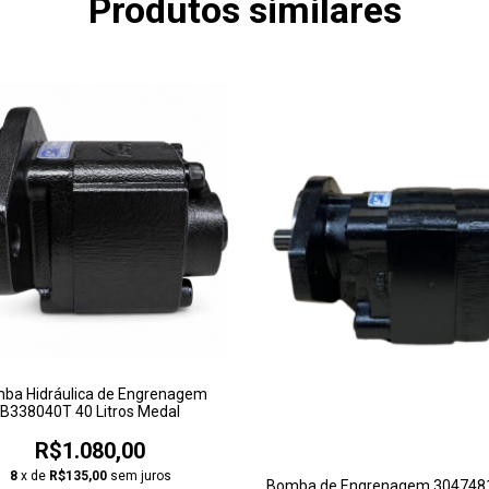
Produtos similares
ba Hidráulica de Engrenagem
B338040T 40 Litros Medal
R$1.080,00
8
x de
R$135,00
sem juros
Bomba de Engrenagem 304748