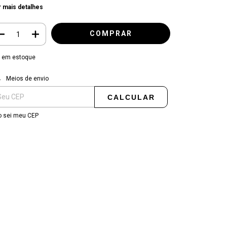
 mais detalhes
em estoque
regas para o CEP:
ALTERAR CEP
Meios de envio
CALCULAR
 sei meu CEP