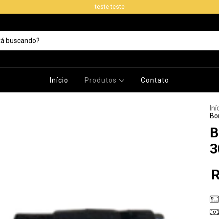
teste teste
Início
Produtos
Contato
Iní
Bo
B
3
R