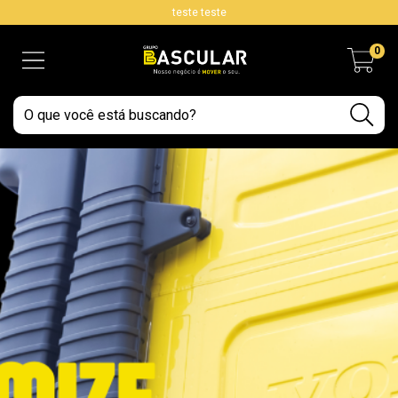
teste teste
0