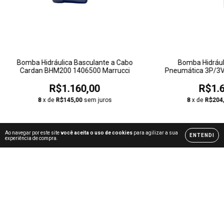
Bomba Hidráulica Basculante a Cabo
Bomba Hidrául
Cardan BHM200 1406500 Marrucci
Pneumática 3P/3V
R$1.160,00
R$1.6
8
x de
R$145,00
sem juros
8
x de
R$204
Ao navegar por este site
você aceita o uso de cookies
para agilizar a sua
ENTENDI
experiência de compra.